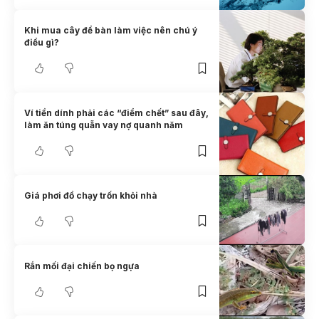
Khi mua cây để bàn làm việc nên chú ý
điều gì?
Ví tiền dính phải các “điểm chết” sau đây,
làm ăn túng quẫn vay nợ quanh năm
Giá phơi đồ chạy trốn khỏi nhà
Rắn mối đại chiến bọ ngựa