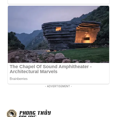
- ADVERTISEMENT -