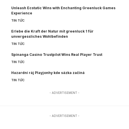
Unleash Ecstatic Wins with Enchanting Greenluck Games
Experience
TIN TỨC
Erlebe die Kraft der Natur mit greenluck 1 für
unvergessliches Wohlbefinden
TIN TỨC
Spinanga Casino Trustpilot Wins Real Player Trust
TIN TỨC
Hazardní ráj Playjonhy kde sázka začíná
TIN TỨC
- ADVERTISEMENT -
- ADVERTISEMENT -