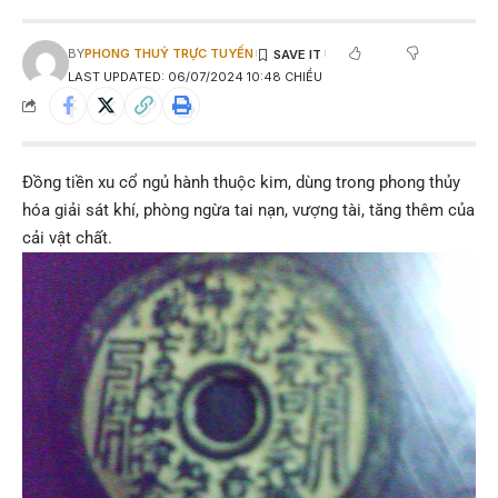
BY
PHONG THUỶ TRỰC TUYẾN
LAST UPDATED: 06/07/2024 10:48 CHIỀU
Đồng tiền xu cổ ngủ hành thuộc kim, dùng trong phong thủy
hóa giải sát khí, phòng ngừa tai nạn, vượng tài, tăng thêm của
cải vật chất.