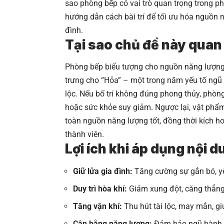
sao phòng bếp có vai trò quan trọng trong 
hướng dẫn cách bài trí để tối ưu hóa nguồn 
đình.
Tại sao chủ đề này quan
Phòng bếp biểu tượng cho nguồn năng lượng s
trưng cho “Hỏa” – một trong năm yếu tố ngũ 
lộc. Nếu bố trí không đúng phong thủy, phòng
hoặc sức khỏe suy giảm. Ngược lại, vật phẩm p
toàn nguồn năng lượng tốt, đồng thời kích ho
thành viên.
Lợi ích khi áp dụng nội 
Giữ lửa gia đình:
Tăng cường sự gắn bó, yê
Duy trì hòa khí:
Giảm xung đột, căng thẳng 
Tăng vận khí:
Thu hút tài lộc, may mắn, gi
Cân bằng năng lượng:
Đảm bảo ngũ hành h