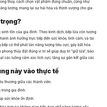
phong thủy, cách chọn vật phẩm đúng chuẩn, cũng như
năng lượng, mang lại sự hài hòa và thịnh vượng cho gia
 trọng?
inh tồn của gia đình. Theo kinh dịch, bếp lửa còn tượng
hành ảnh hưởng trực tiếp đến sức khỏe, tình cảm, và tài
 bếp có thể phát tán năng lượng tiêu cực, gây bất hòa
hong thủy đặt đúng vị trí sẽ giúp duy trì “giữ lửa”, bảo
ạt các luồng cảm xúc tích cực, tăng sự gắn kết giữa các
dung này vào thực tế
u thương giữa các thành viên.
trong gia đình.
úp sức khỏe ổn định.
òa hợp tại không gian bếp, hạn chế năng lượng xấu.