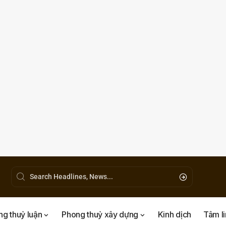
g thuỷ luận
Phong thuỷ xây dựng
Kinh dịch
Tâm l