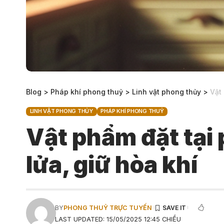
Blog
>
Pháp khí phong thuỷ
>
Linh vật phong thủy
>
Vật 
LINH VẬT PHONG THỦY
PHÁP KHÍ PHONG THUỶ
Vật phẩm đặt tại 
lửa, giữ hòa khí
BY
PHONG THUỶ TRỰC TUYẾN
LAST UPDATED: 15/05/2025 12:45 CHIỀU