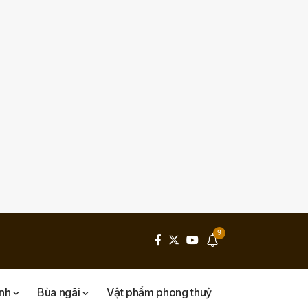
9
inh
Bùa ngãi
Vật phẩm phong thuỷ