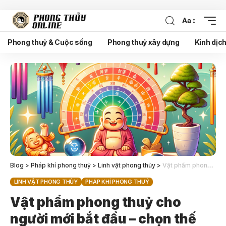
Aa
Phong thuỷ & Cuộc sống
Phong thuỷ xây dựng
Kinh dịc
Blog
>
Pháp khí phong thuỷ
>
Linh vật phong thủy
>
Vật phẩm phong thuỷ cho người mới bắt đầu – chọn thế nào?
LINH VẬT PHONG THỦY
PHÁP KHÍ PHONG THUỶ
Vật phẩm phong thuỷ cho
người mới bắt đầu – chọn thế