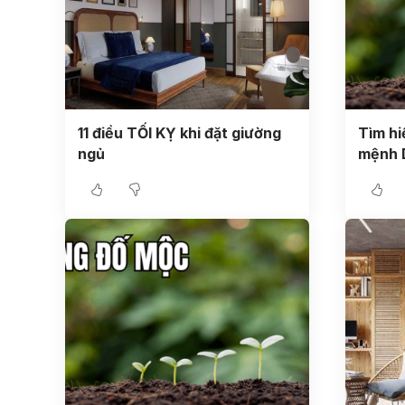
11 điều TỐI KỴ khi đặt giường
Tìm hi
ngủ
mệnh 