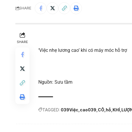
SHARE
SHARE
‘Việc nhẹ lương cao’ khi có máy móc hỗ trợ
Nguồn: Sưu tầm
TAGGED:
039Việc
cao039
CÔ
hỗ
KHÍ
LƯỢ