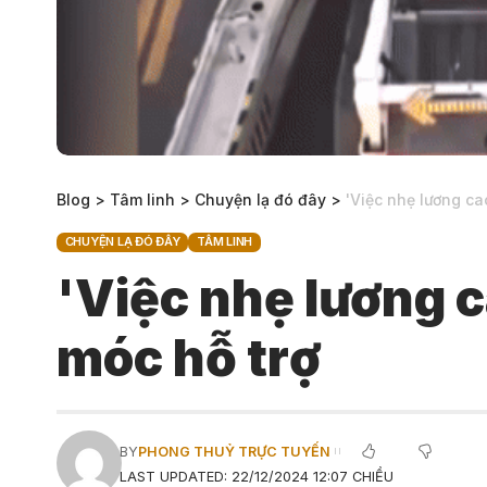
Blog
>
Tâm linh
>
Chuyện lạ đó đây
>
'Việc nhẹ lương ca
CHUYỆN LẠ ĐÓ ĐÂY
TÂM LINH
'Việc nhẹ lương c
móc hỗ trợ
BY
PHONG THUỶ TRỰC TUYẾN
LAST UPDATED: 22/12/2024 12:07 CHIỀU