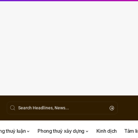
g thuỷ luận
Phong thuỷ xây dựng
Kinh dịch
Tâm l