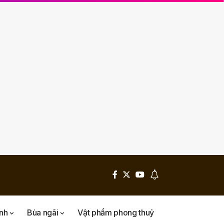
inh
Bùa ngãi
Vật phẩm phong thuỷ