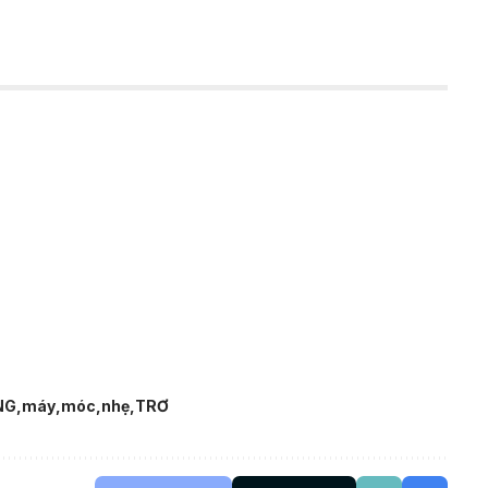
NG
máy
móc
nhẹ
TRƠ