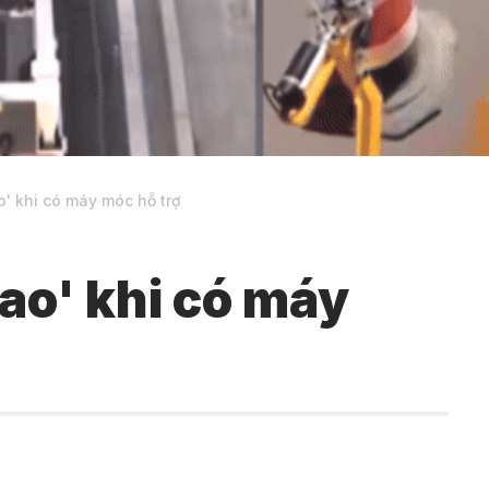
o' khi có máy móc hỗ trợ
ao' khi có máy