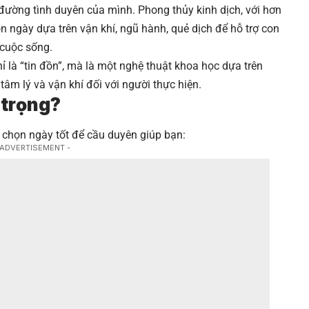
ường tình duyên của mình. Phong thủy kinh dịch, với hơn
 ngày dựa trên vận khí, ngũ hành, quẻ dịch để hỗ trợ con
 cuộc sống.
 là “tin đồn”, mà là một nghệ thuật khoa học dựa trên
t tâm lý và vận khí đối với người thực hiện.
 trọng?
c chọn ngày tốt để cầu duyên giúp bạn:
 ADVERTISEMENT -