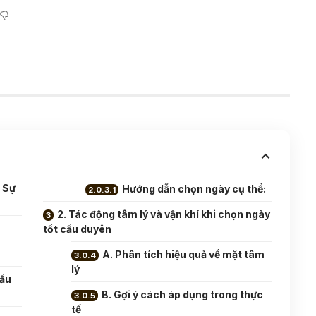
 Sự
Hướng dẫn chọn ngày cụ thể:
2. Tác động tâm lý và vận khí khi chọn ngày
tốt cầu duyên
A. Phân tích hiệu quả về mặt tâm
lý
cầu
B. Gợi ý cách áp dụng trong thực
tế