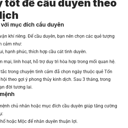
 tốt để cầu duyên theo
dịch
p với mục đích cầu duyên
vận khí riêng. Để cầu duyên, bạn nên chọn các quẻ tượng
ình cảm như:
i, hạnh phúc, thích hợp cầu cát tình duyên.
mại, linh hoạt, hỗ trợ duy trì hòa hợp trong mối quan hệ.
 tắc trong chuyện tình cảm đã chọn ngày thuộc quẻ Tốn
hội theo gợi ý phong thủy kinh dịch. Sau 3 tháng, trong
n đời tương lai.
n mệnh
mệnh chủ nhân hoặc mục đích cầu duyên giúp tăng cường
ụ:
hổ hoặc Mộc để nhân duyên thuận lợi.