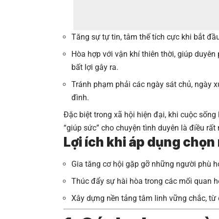
Tăng sự tự tin, tâm thế tích cực khi bắt đ
Hòa hợp với vận khí thiên thời, giúp duyên
bất lợi gây ra.
Tránh phạm phải các ngày sát chủ, ngày xun
đình.
Đặc biệt trong xã hội hiện đại, khi cuộc sốn
“giúp sức” cho chuyện tình duyên là điều rất
Lợi ích khi áp dụng chọn
Gia tăng cơ hội gặp gỡ những người phù h
Thúc đẩy sự hài hòa trong các mối quan hệ
Xây dựng nền tảng tâm linh vững chắc, từ đ