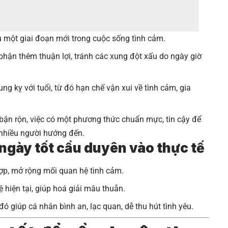
ầu một giai đoạn mới trong cuộc sống tình cảm.
 phận thêm thuận lợi, tránh các xung đột xấu do ngày giờ
g kỵ với tuổi, từ đó hạn chế vận xui về tình cảm, gia
g bận rộn, việc có một phương thức chuẩn mực, tin cậy để
 nhiều người hướng đến.
 ngày tốt cầu duyên vào thực tế
ợp, mở rộng mối quan hệ tình cảm.
 hiện tại, giúp hoá giải mâu thuẫn.
ó giúp cá nhân bình an, lạc quan, dễ thu hút tình yêu.