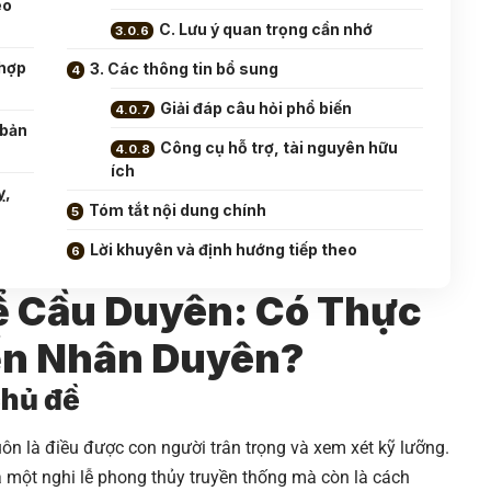
eo
C. Lưu ý quan trọng cần nhớ
 hợp
3. Các thông tin bổ sung
Giải đáp câu hỏi phổ biến
 bản
Công cụ hỗ trợ, tài nguyên hữu
ích
ỵ,
Tóm tắt nội dung chính
Lời khuyên và định hướng tiếp theo
ể Cầu Duyên: Có Thực
ến Nhân Duyên?
chủ đề
n là điều được con người trân trọng và xem xét kỹ lưỡng.
à một nghi lễ phong thủy truyền thống mà còn là cách