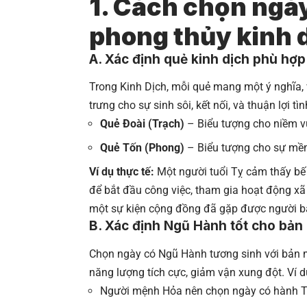
1. Cách chọn ngày
phong thủy kinh 
A. Xác định quẻ kinh dịch phù hợ
Trong Kinh Dịch, mỗi quẻ mang một ý nghĩa, 
trưng cho sự sinh sôi, kết nối, và thuận lợi t
Quẻ Đoài (Trạch)
– Biểu tượng cho niềm vu
Quẻ Tốn (Phong)
– Biểu tượng cho sự mềm 
Ví dụ thực tế:
Một người tuổi Tỵ cảm thấy bế
để bắt đầu công việc, tham gia hoạt động xã 
một sự kiện cộng đồng đã gặp được người bạ
B. Xác định Ngũ Hành tốt cho bả
Chọn ngày có Ngũ Hành tương sinh với bản 
năng lượng tích cực, giảm vận xung đột. Ví d
Người mệnh Hỏa nên chọn ngày có hành T