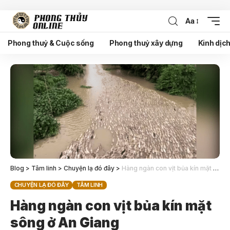
Aa
Phong thuỷ & Cuộc sống
Phong thuỷ xây dựng
Kinh dịc
Blog
>
Tâm linh
>
Chuyện lạ đó đây
>
Hàng ngàn con vịt bủa kín mặt sông ở An Giang
CHUYỆN LẠ ĐÓ ĐÂY
TÂM LINH
Hàng ngàn con vịt bủa kín mặt
sông ở An Giang