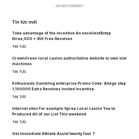
- ADVERTISEMENT -
Tin tức mới
Take advantage of the incentive An excellent$step
three,000 + 350 Free Revolves
TIN TỨC
CrownGreen local casino authoritative website to own slot
machines
TIN TỨC
Enthusiasts Gambling enterprise Promo Code: Allege step
1,100000 Extra Revolves Invited Incentive
TIN TỨC
Internet sites For example Spree Local casino You to
Produced All of our List This weekend
TIN TỨC
Get Immediate Athlete Assist twenty four 7