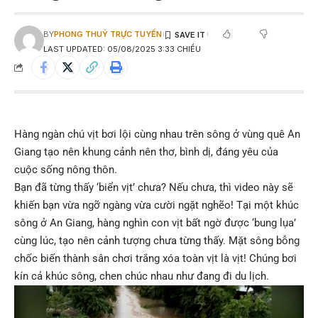
BY
PHONG THUỶ TRỰC TUYẾN
LAST UPDATED: 05/08/2025 3:33 CHIỀU
Hàng ngàn chú vịt bơi lội cùng nhau trên sông ở vùng quê An
Giang tạo nên khung cảnh nên thơ, bình dị, đáng yêu của
cuộc sống nông thôn.
Bạn đã từng thấy ‘biển vịt’ chưa? Nếu chưa, thì video này sẽ
khiến bạn vừa ngỡ ngàng vừa cười ngặt nghẽo! Tại một khúc
sông ở An Giang, hàng nghìn con vịt bất ngờ được ‘bung lụa’
cùng lúc, tạo nên cảnh tượng chưa từng thấy. Mặt sông bỗng
chốc biến thành sân chơi trắng xóa toàn vịt là vịt! Chúng bơi
kín cả khúc sông, chen chúc nhau như đang đi du lịch.