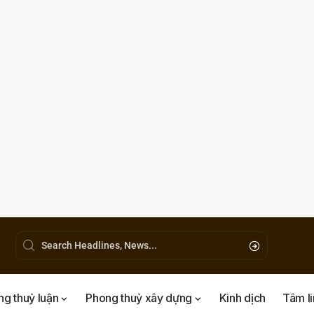
g thuỷ luận
Phong thuỷ xây dựng
Kinh dịch
Tâm l