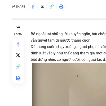
SHARE
Bỏ ngoài tai những lời khuyên ngăn, bất chấp
SHARE
vẫn quyết tâm đi ngược thang cuốn.
Dù thang cuốn chạy xuống, người phụ nữ vẫn 
định luật vật lý như thể đang tham gia một c
biết đứng nhìn, có người cười, có người lắc 