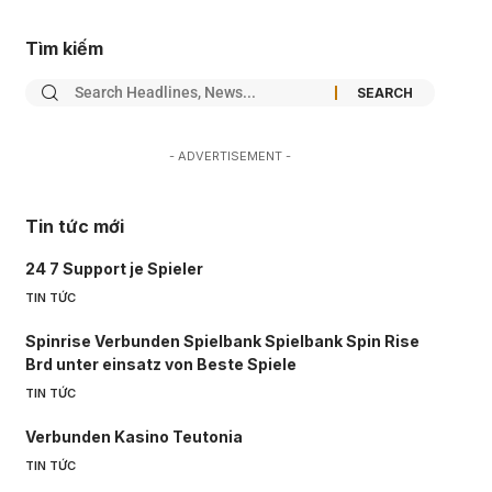
Tìm kiếm
- ADVERTISEMENT -
Tin tức mới
24 7 Support je Spieler
TIN TỨC
Spinrise Verbunden Spielbank Spielbank Spin Rise
Brd unter einsatz von Beste Spiele
TIN TỨC
Verbunden Kasino Teutonia
TIN TỨC