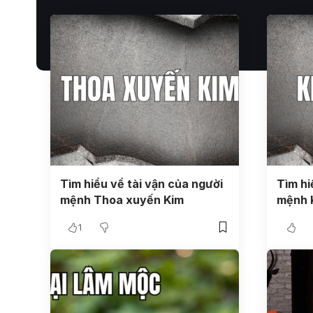
Tìm hiểu về tài vận của người
Tìm hi
mệnh Thoa xuyến Kim
mệnh 
1