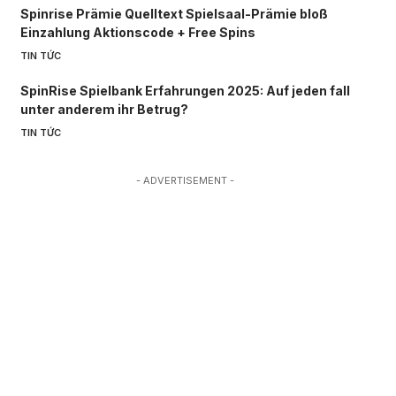
Spinrise Prämie Quelltext Spielsaal-Prämie bloß
Einzahlung Aktionscode + Free Spins
TIN TỨC
SpinRise Spielbank Erfahrungen 2025: Auf jeden fall
unter anderem ihr Betrug?
TIN TỨC
- ADVERTISEMENT -