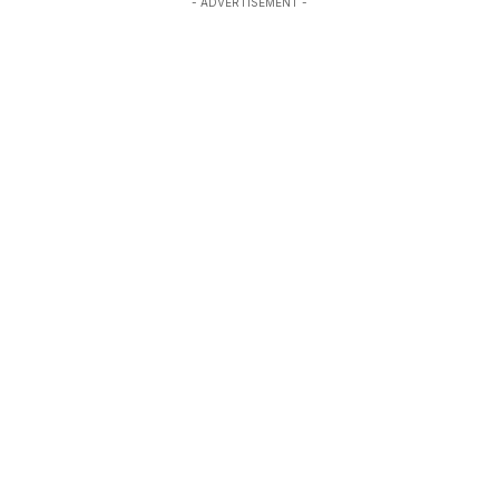
- ADVERTISEMENT -