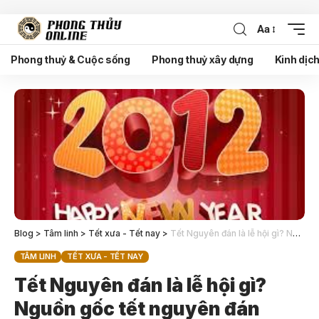
Aa
Phong thuỷ & Cuộc sống
Phong thuỷ xây dựng
Kinh dịc
Blog
>
Tâm linh
>
Tết xưa - Tết nay
>
Tết Nguyên đán là lễ hội gì? Nguồn gốc tết nguyên đán
TÂM LINH
TẾT XƯA - TẾT NAY
Tết Nguyên đán là lễ hội gì?
Nguồn gốc tết nguyên đán