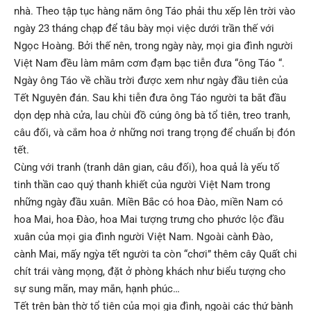
nhà. Theo tập tục hàng năm ông Táo phải thu xếp lên trời vào
ngày 23 tháng chạp để tâu bày mọi việc dưới trần thế với
Ngọc Hoàng. Bởi thế nên, trong ngày này, mọi gia đình người
Việt Nam đều làm mâm cơm đạm bạc tiễn đưa “ông Táo “.
Ngày ông Táo về chầu trời được xem như ngày đầu tiên của
Tết Nguyên đán. Sau khi tiễn đưa ông Táo người ta bắt đầu
dọn dẹp nhà cửa, lau chùi đồ cúng ông bà tổ tiên, treo tranh,
câu đối, và cắm hoa ở những nơi trang trọng để chuẩn bị đón
tết.
Cùng với tranh (tranh dân gian, câu đối), hoa quả là yếu tố
tinh thần cao quý thanh khiết của người Việt Nam trong
những ngày đầu xuân. Miền Bắc có hoa Ðào, miền Nam có
hoa Mai, hoa Ðào, hoa Mai tượng trưng cho phước lộc đầu
xuân của mọi gia đình người Việt Nam. Ngoài cành Ðào,
cành Mai, mấy ngỳa tết người ta còn “chơi” thêm cây Quất chi
chít trái vàng mọng, đặt ở phòng khách như biểu tượng cho
sự sung mãn, may mắn, hạnh phúc…
Tết trên bàn thờ tổ tiên của mọi gia đình, ngoài các thứ bành