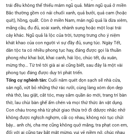
trái đều không thể thiếu mâm ngũ quả. Mâm ngũ quả ở miền
Bắc thường gồm có nải chuối xanh, quả bưởi, quả cam (hoặc
quít), hồng, quất. Còn ở miền Nam, mân ngũ quả là dừa xiêm,
mãng cầu, đu đủ, xoài xanh, nhành sung hoặc một loại trái
cây khác. Ngũ quả là lộc của trời, tượng trưng cho ý niệm
khát khao của con người vì sự đầy đủ, sung túc. Ngày Tết,
dân tộc ta có nhiều phong tục hay, đáng được gọi là thuần
phong như khai bút, khai canh, hái lộc, chúc tết, du xuân,
mừng thọ… Từ trẻ tới già ai ai cũng biết, sau đây là một vài
phong tục đáng được duy trì phát triển.
Tống cự nghênh tân:
Cuối năm quét dọn sạch sẽ nhà cửa,
sân ngõ, vứt bỏ những thứ rác rưởi, cùng làng xóm dọn dẹp
nhà thờ, lau giặt, cắt tóc, may sắm quần áo mới, trang trí bàn
thờ, lau chùi bàn ghế ấm chén và mọi thứ thức ăn vật dụng.
Con cháu trong nhà từ phút giao thừa trở đi ddược nhắc nhở
không được nghịch nghợm, cãi cọ nhau, không nói tục chửi
bậy… anh chị, cha mẹ cũng không quở mắng, tra phạt con em,
đối với ai cũng tay bắt mặt mừng, vui vẻ niềm nở, chúc nhau