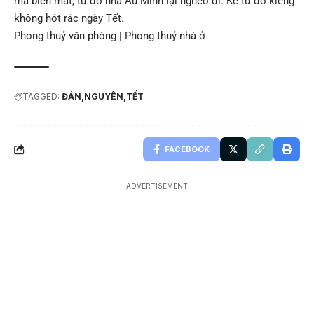
mà biến mất, từ đó nhà Âu Minh lại nghèo đi. Kể từ đó kiêng
không hót rác ngày Tết.
Phong thuỷ văn phòng
|
Phong thuỷ nhà ở
TAGGED:
ĐÁN
NGUYÊN
TẾT
FACEBOOK
- ADVERTISEMENT -