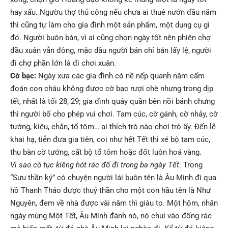
hay xấu. Ngườu thợ thủ công nếu chưa ai thuê nướn đầu năm
thì cũng tự làm cho gia đình một sản phẩm, một dụng cụ gì
đó. Người buôn bán, vì ai cũng chọn ngày tốt nên phiên chợ
đầu xuân vẫn đông, mặc dầu người bán chỉ bán lấy lệ, người
đi chợ phần lớn là đi chơi xuân.
Cờ bạc:
Ngày xưa các gia đình có nề nếp quanh năm cấm
đoán con cháu không được cờ bạc rượi chè nhưng trong dịp
tết, nhất là tối 28, 29; gia đình quây quần bên nồi bánh chưng
thì người bố cho phép vui chơi. Tam cúc, cờ gánh, cờ nhảy, cờ
tướng, kiệu, chắn, tổ tôm… ai thích trò nào chơi trò ấy. Ðến lễ
khai hạ, tiễn đưa gia tiên, coi như hết Tết thì xé bộ tam cúc,
thu bàn cờ tướng, cất bộ tổ tôm hoặc đốt luôn hoá vàng.
Vì sao có tục kiêng hót rác đổ đi trong ba ngày Tết
: Trong
“Sưu thần ký” có chuyện người lái buôn tên là Âu Minh đi qua
hồ Thanh Thảo được thuỷ thần cho một con hầu tên là Như
Nguyên, đem về nhà được vài năm thì giàu to. Một hôm, nhân
ngày mùng Một Tết, Âu Minh đánh nó, nó chui vào đống rác