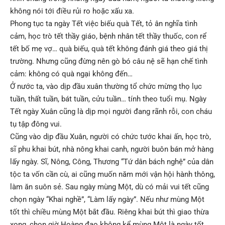
không nói tới điều rủi ro hoặc xấu xa.
Phong tục ta ngày Tết việc biếu quà Tết, tỏ ân nghĩa tình
cảm, học trò tết thầy giáo, bệnh nhân tết thầy thuốc, con rể
tết bố mẹ vợ… quà biếu, quà tết không đánh giá theo giá thị
trường. Nhưng cũng đừng nên gò bó câu nệ sẽ hạn chế tình
cảm: không có quà ngại không đến…
Ở nước ta, vào dịp đầu xuân thường tổ chức mừng thọ lục
tuần, thất tuần, bát tuần, cửu tuần… tính theo tuổi mụ. Ngày
Tết ngày Xuân cũng là dịp mọi người đang rãnh rỗi, con cháu
tụ tập đông vui.
Cũng vào dịp đầu Xuân, người có chức tước khai ấn, học trò,
sĩ phu khai bút, nhà nông khai canh, người buôn bán mở hàng
lấy ngày. Sĩ, Nông, Công, Thương “Tứ dân bách nghệ” của dân
tộc ta vốn cần cù, ai cũng muốn năm mới vận hội hành thông,
làm ăn suôn sẻ. Sau ngày mùng Một, dù có mải vui tết cũng
chọn ngày “Khai nghề”, “Làm lấy ngày”. Nếu như mùng Một
tốt thì chiều mùng Một bắt đầu. Riêng khai bút thì giao thừa
xong, chọn giờ Hoàng đạo không kể mùng Một là ngày tốt