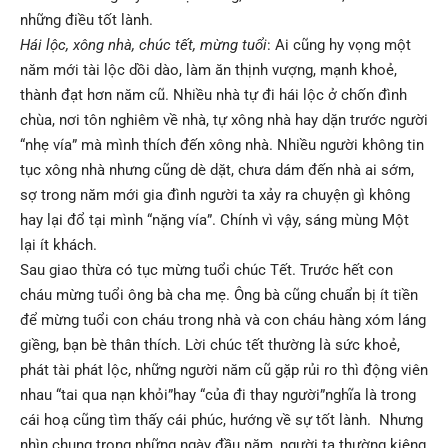
những điều tốt lành.
Hái lộc, xông nhà, chúc tết, mừng tuổi
: Ai cũng hy vọng một
năm mới tài lộc dồi dào, làm ăn thịnh vượng, mạnh khoẻ,
thành đạt hơn năm cũ. Nhiều nhà tự đi hái lộc ở chốn đình
chùa, nơi tôn nghiêm về nhà, tự xông nhà hay dặn trước người
“nhẹ vía” mà mình thích đến xông nhà. Nhiều người không tin
tục xông nhà nhưng cũng dè dặt, chưa dám đến nhà ai sớm,
sợ trong năm mới gia đình người ta xảy ra chuyện gì không
hay lại đổ tại mình “nặng vía”. Chính vì vậy, sáng mùng Một
lại ít khách.
Sau giao thừa có tục mừng tuổi chúc Tết. Trước hết con
cháu mừng tuổi ông bà cha mẹ. Ông bà cũng chuẩn bị ít tiền
để mừng tuổi con cháu trong nhà và con cháu hàng xóm láng
giềng, bạn bè thân thích. Lời chúc tết thường là sức khoẻ,
phát tài phát lộc, những người năm cũ gặp rủi ro thì động viên
nhau “tai qua nạn khỏi”hay “của đi thay người”nghĩa là trong
cái hoạ cũng tìm thấy cái phúc, hướng về sự tốt lành. Nhưng
nhìn chung trong những ngày đầu năm, người ta thường kiêng