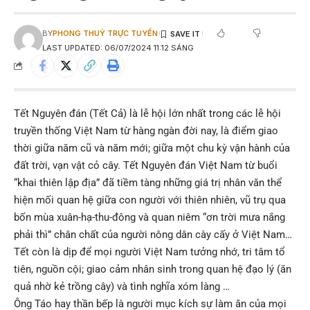
BY
PHONG THUỶ TRỰC TUYẾN
LAST UPDATED: 06/07/2024 11:12 SÁNG
Tết Nguyên đán
(Tết Cả) là lễ hội lớn nhất trong các lễ hội
truyền thống Việt Nam từ hàng ngàn đời nay, là điểm giao
thời giữa năm cũ và năm mới; giữa một chu kỳ vận hành của
đất trời, vạn vật cỏ cây. Tết Nguyên đán Việt Nam từ buổi
“khai thiên lập địa” đã tiềm tàng những giá trị nhân văn thể
hiện mối quan hệ giữa con người với thiên nhiên, vũ trụ qua
bốn mùa xuân-hạ-thu-đông và quan niêm “ơn trời mưa nắng
phải thì” chân chất của người nông dân cày cấy ở Việt Nam…
Tết còn là dịp để mọi người Việt Nam tưởng nhớ, tri tâm tổ
tiên, nguồn cội; giao cảm nhân sinh trong quan hệ đạo lý (ăn
quả nhờ kẻ trồng cây) và tình nghĩa xóm làng …
Ông Táo hay thần bếp là người mục kích sự làm ăn của mọi