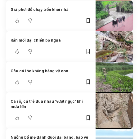
Giá phơi đồ chạy trốn khỏi nhà
Rắn mối đại chiến bọ ngựa
Câu cá lóc khủng bằng vịt con
Cá rô, cá trê đua nhau ‘vượt ngục’ khi
mưa lớn
Ngỗng bố mẹ đánh đuổi đại bàng, bảo vệ