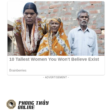
- ADVERTISEMENT -