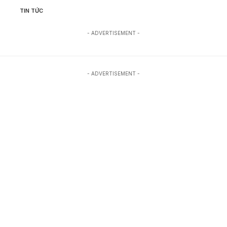
TIN TỨC
- ADVERTISEMENT -
- ADVERTISEMENT -