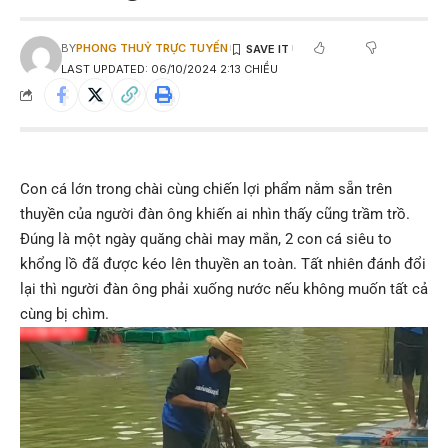
BY
PHONG THUỶ TRỰC TUYẾN
LAST UPDATED: 06/10/2024 2:13 CHIỀU
Con cá lớn trong chài cùng chiến lợi phẩm nằm sẵn trên
thuyền của người đàn ông khiến ai nhìn thấy cũng trầm trồ.
Đúng là một ngày quăng chài may mắn, 2 con cá siêu to
khổng lồ đã được kéo lên thuyền an toàn. Tất nhiên đánh đổi
lại thì người đàn ông phải xuống nước nếu không muốn tất cả
cùng bị chìm.