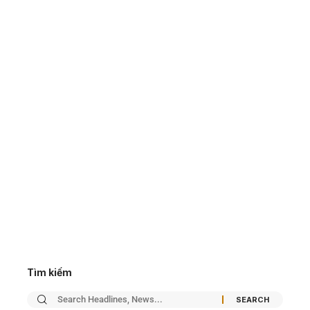
Tìm kiếm