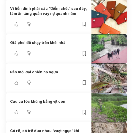
Ví tiền dính phải các “điểm chết” sau đây,
làm ăn túng quẫn vay nợ quanh năm
Giá phơi đồ chạy trốn khỏi nhà
Rắn mối đại chiến bọ ngựa
Câu cá lóc khủng bằng vịt con
Cá rô, cá trê đua nhau ‘vượt ngục’ khi