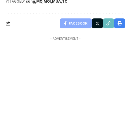
TAGGED:
cúng
MỘ
MỚI
MUA
TÔ
FACEBOOK
- ADVERTISEMENT -