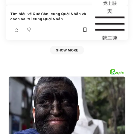
Tìm hiểu về Quẻ Càn, cung Quới Nhân và
cách bài trí cung Quới Nhân
SHOW MORE