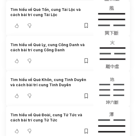
Tìm hiểu về Quẻ Tốn, cung Tài Lộc và
cách bài trí cung Tài Lộc
Tìm hiểu về Quẻ Ly, cung Công Danh và
cách bài trí cung Công Danh
Tìm hiểu về Quẻ Khôn, cung Tình Duyên
và cách bài trí cung Tình Duyên
Tìm hiểu về Quẻ Đoài, cung Tử Tức và
cách bài trí cung Tử Tức