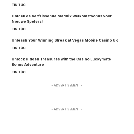
TIN TỨC
Ontdek de Verfrissende Madnix Welkomstbonus voor
Nieuwe Spelers!
TIN TỨC
Unleash Your Winning Streak at Vegas Mobile Casino UK
TIN TỨC
Unlock Hidden Treasures with the Casino Luckymate
Bonus Adventure
TIN TỨC
- ADVERTISEMENT -
- ADVERTISEMENT -