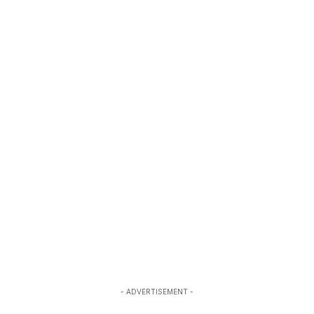
- ADVERTISEMENT -