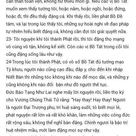
căn thân toàn vẹn, không hư thiếu món gì. Nếu các vị Bồ Tát
muốn xem thấy tướng tôi, hoặc nằm, hoặc ngồi, hoặc đứng,
hoặc đi, thì đều thấy đặng cả. Khi thấy rồi, liền phát Bồ Đề
tâm, và lại trong lúc thấy tôi, những sự hoài nghi về đạo pháp
tự nhiên hiểu biết đặng cả, không cần đợi tôi giải quyết nữa.
23- Tôi nguyện khi tôi thành Phật rồi, thì tôi đặng thọ mạng
vô cùng vô tận, không kể xiết. Còn các vị Bồ Tát trong cõi tôi
cũng đặng sống lâu như vậy.
24-Trong lúc tôi thành Phật, có vô số Bồ Tát đủ tướng mạo
Tỳ khưu, người nào cũng cạo đầu, đắp y, cho đến khi nhập
Niết Bàn thì những tóc không khi nào để mọc dài, và những y
cũng không khi nào đổi bận như đồ người thế tục.
Đức Bảo Tạng Như Lai nghe mấy lời nguyện rồi, liền thọ ký
cho Vương Chúng Thái Tử rằng: “Hay thay! Hay thay! Ngươi
là người Đại Trượng phu, trí huệ sáng suốt, tỏ biết mọi lẻ,
phát nguyện rất lớn và rất khó khăn, làm những việc công đức
rất rộng sâu, không thể nghĩ bàn đặng. Chính ngươi là bậc trí
huệ nhiệm mầu, mới làm đặng mọi sự như vậy.