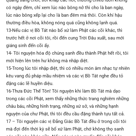
quang sáng chói, soi khắp các nơi, thường chiếu luôn không
có ngày đêm, chỉ xem lúc nào bông nở thì cho là ban ngày,
lúc nào bông xếp lại cho là ban đêm mà thôi. Còn khí hậu
thường điều hòa, không nóng quá cũng không lạnh quá.
13-Nếu các vị Bồ Tát nào bổ xứ làm Phật các cõi khác, thì
trước hết ở nơi cõi tôi, rồi đến cung Trời Đâu xuất, sau mới
giáng sinh đến cõi ấy.
14- Tôi nguyện hóa độ chúng sanh đều thành Phật hết rồi, tôi
mới hiện lên trên hư không mà nhập diệt.
15-Trong lúc tôi nhập diệt, thì có nhiều món âm nhạc tự nhiên
kêu vang đủ pháp mầu nhiệm và các vị Bồ Tát nghe đều tỏ
đặng các lẽ huyền diệu.
16-Thưa Đức Thế Tôn! Tôi nguyện khi làm Bồ Tát mà dạo
trong các cõi Phật, xem thấy những thức trang nghiêm những
châu báu, những hình trạng, những xứ sở, và những hạnh
nguyện của chư Phật, thì tôi đều cầu đặng thành tựu tất cả.
17 – Tôi nguyện các vị Đẳng Giác Bồ Tát đều ở trong cõi tôi
mà đợi đến thời kỳ sẽ bổ xứ làm Phật, chớ không thọ sanh