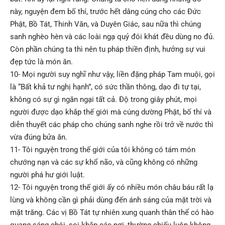
này, nguyện đem bố thí, trước hết dâng cúng cho các Đức
Phật, Bồ Tát, Thinh Văn, và Duyên Giác, sau nữa thì chúng
sanh nghèo hèn và các loài ngạ quỷ đói khát đều dùng no đủ.
Còn phần chúng ta thì nên tu pháp thiền định, hưởng sự vui
đẹp tức là món ăn.
10- Mọi người suy nghĩ như vậy, liền đặng pháp Tam muội, gọi
là “Bất khả tư nghị hạnh”, có sức thần thông, dạo đi tự tại,
không có sự gì ngăn ngại tất cả. Độ trong giây phút, mọi
người được dạo khắp thế giới mà cúng dường Phật, bố thí và
diễn thuyết các pháp cho chúng sanh nghe rồi trở về nước thì
vừa đúng bửa ăn.
11- Tôi nguyện trong thế giới của tôi không có tám món
chướng nạn và các sự khổ não, và cũng không có những
người phá hư giới luật.
12- Tôi nguyện trong thế giới ấy có nhiều món châu báu rất lạ
lùng và không cần gì phải dùng đến ánh sáng của mặt trời và
mặt trăng. Các vị Bồ Tát tự nhiên xung quanh thân thể có hào