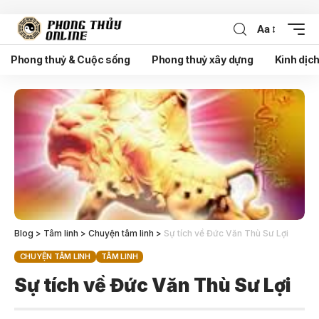
Aa
Phong thuỷ & Cuộc sống
Phong thuỷ xây dựng
Kinh dịc
Blog
>
Tâm linh
>
Chuyện tâm linh
>
Sự tích về Đức Văn Thù Sư Lợi
CHUYỆN TÂM LINH
TÂM LINH
Sự tích về Đức Văn Thù Sư Lợi