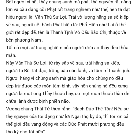
Bởi ngươi vì hết thảy chúng sanh mà phát thệ nguyện rất nặng
lớn và cầu đặng cõi Phật rất trang nghiêm như thế, nên ta đặt
hiệu ngươi là: Văn Thù Sư Lợi. Trải vô lượng hằng sa số kiếp
về sau, ngươi sẽ thành Phật hiệu là: Phổ Hiền như Lai ở thế
giới rất đẹp đẽ, tên là Thanh Tịnh Vô Cấu Bảo Chi, thuộc về
bên phương Nam .
Tất cả mọi sự trang nghiêm của ngươi ước ao thảy đều thỏa
mãn.
Này Văn Thù Sư Lợi, từ rày sắp về sau, trải hằng sa kiếp,
ngươi tu Bồ Tát đạo, trồng các căn lành, và tâm trí thanh tịnh.
Ngươi hằng vì chúng sanh mà giáo hóa cho chúng nó đều
dẹp trừ được các món tâm bịnh, vậy nên chúng nó đều xưng
ngươi là một ông Thầy thuốc hay, có một món thuốc thần để
chữa lành được bịnh phiền não.
Vương chúng Thái Tử thưa rằng: “Bạch Đức Thế Tôn! Nếu sự
thệ nguyện của tôi đặng như lời Ngài thọ ký đó, thì tôi xin cả
thế giới đều vang động và các Đức Phật mười phương đều
thọ ký cho tôi nữa”.