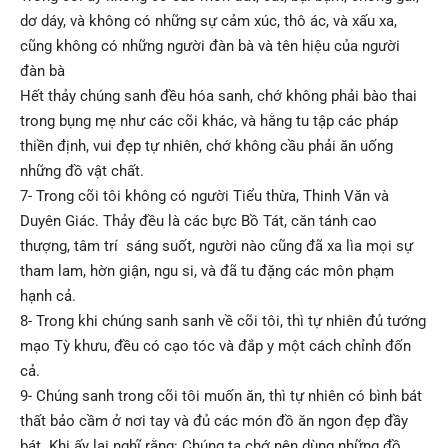
dơ dáy, và không có những sự cảm xúc, thô ác, và xấu xa,
cũng không có những người đàn bà và tên hiệu của người
đàn bà
Hết thảy chúng sanh đều hóa sanh, chớ không phải bào thai
trong bụng mẹ như các cõi khác, và hằng tu tập các pháp
thiền định, vui đẹp tự nhiên, chớ không cầu phải ăn uống
những đồ vật chất.
7- Trong cõi tôi không có người Tiểu thừa, Thinh Văn và
Duyên Giác. Thảy đều là các bực Bồ Tát, căn tánh cao
thượng, tâm trí sáng suốt, người nào cũng đã xa lìa mọi sự
tham lam, hờn giận, ngu si, và đã tu đặng các môn phạm
hạnh cả.
8- Trong khi chúng sanh sanh về cõi tôi, thì tự nhiên đủ tướng
mạo Tỳ khưu, đều có cạo tóc và đắp y một cách chỉnh đốn
cả.
9- Chúng sanh trong cõi tôi muốn ăn, thì tự nhiên có bình bát
thất bảo cầm ở nơi tay và đủ các món đồ ăn ngon đẹp đầy
bát. Khi ấy lại nghĩ rằng: Chúng ta chớ nên dùng những đồ