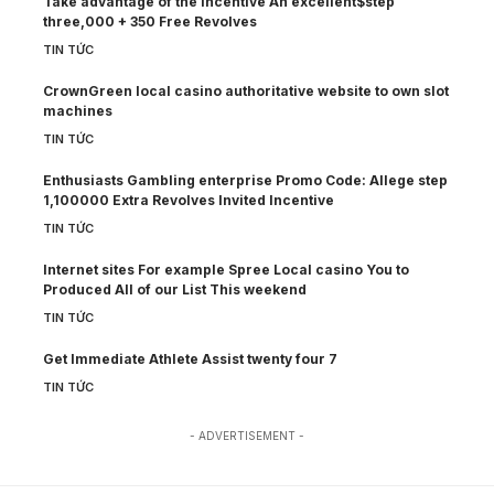
Take advantage of the incentive An excellent$step
three,000 + 350 Free Revolves
TIN TỨC
CrownGreen local casino authoritative website to own slot
machines
TIN TỨC
Enthusiasts Gambling enterprise Promo Code: Allege step
1,100000 Extra Revolves Invited Incentive
TIN TỨC
Internet sites For example Spree Local casino You to
Produced All of our List This weekend
TIN TỨC
Get Immediate Athlete Assist twenty four 7
TIN TỨC
- ADVERTISEMENT -