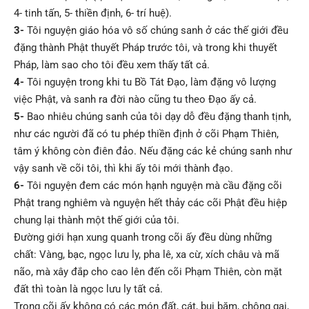
4- tinh tấn, 5- thiền định, 6- trí huệ).
3-
Tôi nguyện giáo hóa vô số chúng sanh ở các thế giới đều
đặng thành Phật thuyết Pháp trước tôi, và trong khi thuyết
Pháp, làm sao cho tôi đều xem thấy tất cả.
4-
Tôi nguyện trong khi tu Bồ Tát Đạo, làm đặng vô lượng
việc Phật, và sanh ra đời nào cũng tu theo Đạo ấy cả.
5-
Bao nhiêu chúng sanh của tôi dạy dỗ đều đặng thanh tịnh,
như các người đã có tu phép thiền định ở cõi Phạm Thiên,
tâm ý không còn điên đảo. Nếu đặng các kẻ chúng sanh như
vậy sanh về cõi tôi, thì khi ấy tôi mới thành đạo.
6-
Tôi nguyện đem các món hạnh nguyện mà cầu đặng cõi
Phật trang nghiêm và nguyện hết thảy các cõi Phật đều hiệp
chung lại thành một thế giới của tôi.
Đường giới hạn xung quanh trong cõi ấy đều dùng những
chất: Vàng, bạc, ngọc lưu ly, pha lê, xa cừ, xích châu và mã
não, mà xây đắp cho cao lên đến cõi Phạm Thiên, còn mặt
đất thì toàn là ngọc lưu ly tất cả.
Trong cõi ấy không có các món đất, cát, bụi bặm, chông gai,