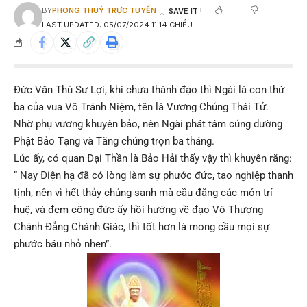
BY
PHONG THUỶ TRỰC TUYẾN
LAST UPDATED: 05/07/2024 11:14 CHIỀU
Đức Văn Thù Sư Lợi
, khi chưa thành đạo thì Ngài là con thứ
ba của vua Vô Tránh Niệm, tên là Vương Chúng Thái Tử.
Nhờ phụ vương khuyên bảo, nên Ngài phát tâm cúng dường
Phật Bảo Tạng và Tăng chúng trọn ba tháng.
Lúc ấy, có quan Đại Thần là Bảo Hải thấy vậy thì khuyên rằng:
“ Nay Điện hạ đã có lòng làm sự phước đức, tạo nghiệp thanh
tịnh, nên vì hết thảy chúng sanh mà cầu đặng các món trí
huệ, và đem công đức ấy hồi hướng về đạo Vô Thượng
Chánh Đẳng Chánh Giác, thì tốt hơn là mong cầu mọi sự
phước báu nhỏ nhen”.