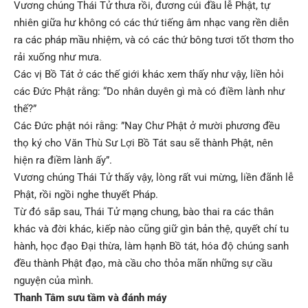
Vương chúng Thái Tử thưa rồi, đương cúi đầu lễ Phật, tự
nhiên giữa hư không có các thứ tiếng âm nhạc vang rền diễn
ra các pháp mầu nhiệm, và có các thứ bông tươi tốt thơm tho
rải xuống như mưa.
Các vị Bồ Tát ở các thế giới khác xem thấy như vậy, liền hỏi
các Đức Phật rằng: “Do nhân duyên gì mà có điềm lành như
thế?”
Các Đức phật nói rằng: ”Nay Chư Phật ở mười phương đều
thọ ký cho Văn Thù Sư Lợi Bồ Tát sau sẽ thành Phật, nên
hiện ra điềm lành ấy”.
Vương chúng Thái Tử thấy vậy, lòng rất vui mừng, liền đãnh lễ
Phật, rồi ngồi nghe thuyết Pháp.
Từ đó sắp sau, Thái Tử mạng chung, bào thai ra các thân
khác và đời khác, kiếp nào cũng giữ gìn bản thệ, quyết chí tu
hành, học đạo Đại thừa, làm hạnh Bồ tát, hóa độ chúng sanh
đều thành Phật đạo, mà cầu cho thỏa mãn những sự cầu
nguyện của mình.
Thanh Tâm sưu tầm và đánh máy