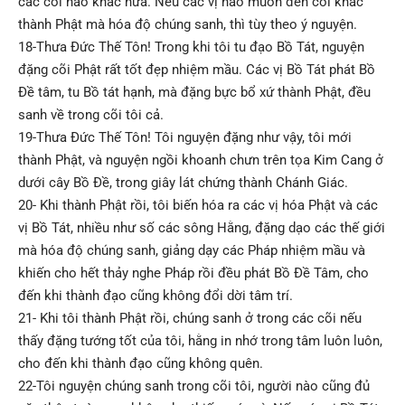
các cõi nào khác nữa. Nếu các vị nào muốn đến cõi khác
thành Phật mà hóa độ chúng sanh, thì tùy theo ý nguyện.
18-Thưa Đức Thế Tôn! Trong khi tôi tu đạo Bồ Tát, nguyện
đặng cõi Phật rất tốt đẹp nhiệm mầu. Các vị Bồ Tát phát Bồ
Đề tâm, tu Bồ tát hạnh, mà đặng bực bổ xứ thành Phật, đều
sanh về trong cõi tôi cả.
19-Thưa Đức Thế Tôn! Tôi nguyện đặng như vậy, tôi mới
thành Phật, và nguyện ngồi khoanh chưn trên tọa Kim Cang ở
dưới cây Bồ Đề, trong giây lát chứng thành Chánh Giác.
20- Khi thành Phật rồi, tôi biến hóa ra các vị hóa Phật và các
vị Bồ Tát, nhiều như số các sông Hằng, đặng dạo các thế giới
mà hóa độ chúng sanh, giảng dạy các Pháp nhiệm mầu và
khiến cho hết thảy nghe Pháp rồi đều phát Bồ Đề Tâm, cho
đến khi thành đạo cũng không đổi dời tâm trí.
21- Khi tôi thành Phật rồi, chúng sanh ở trong các cõi nếu
thấy đặng tướng tốt của tôi, hằng in nhớ trong tâm luôn luôn,
cho đến khi thành đạo cũng không quên.
22-Tôi nguyện chúng sanh trong cõi tôi, người nào cũng đủ