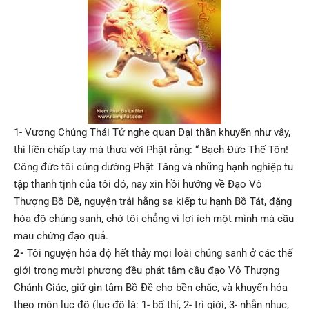
1- Vương Chúng Thái Tử nghe quan Đại thần khuyến như vậy,
thì liền chấp tay mà thưa với Phật rằng: “ Bạch Đức Thế Tôn!
Công đức tôi cúng dường Phật Tăng và những hạnh nghiệp tu
tập thanh tịnh của tôi đó, nay xin hồi hướng về Đạo Vô
Thượng Bồ Đề, nguyện trải hằng sa kiếp tu hạnh Bồ Tát, đặng
hóa độ chúng sanh, chớ tôi chẳng vì lợi ích một mình mà cầu
mau chứng đạo quả.
2-
Tôi nguyện hóa độ hết thảy mọi loài chúng sanh ở các thế
giới trong mười phương đều phát tâm cầu đạo Vô Thượng
Chánh Giác, giữ gìn tâm Bồ Đề cho bền chắc, và khuyến hóa
theo môn lục độ (lục độ là: 1- bố thí, 2- trì giới, 3- nhẫn nhục,