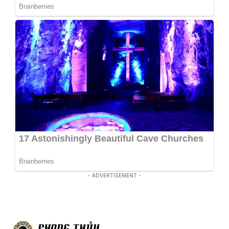
- ADVERTISEMENT -