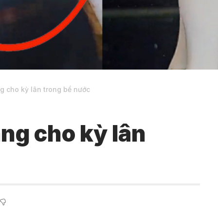
g cho kỳ lân trong bể nước
ng cho kỳ lân