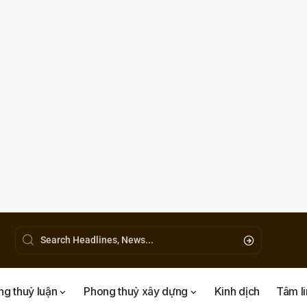
g thuỷ luận
Phong thuỷ xây dựng
Kinh dịch
Tâm l