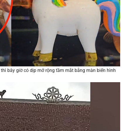
i thì bây giờ có dịp mở rộng tầm mắt bằng màn biến hình