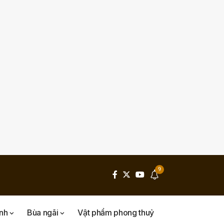
9
inh
Bùa ngãi
Vật phẩm phong thuỷ