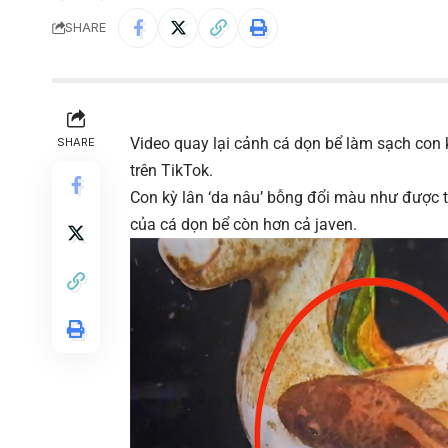
SHARE
Video quay lại cảnh cá dọn bể làm sạch con kỳ
SHARE
trên TikTok.
Con kỳ lân ‘da nâu’ bỗng đổi màu như được t
của cá dọn bể còn hơn cả javen.