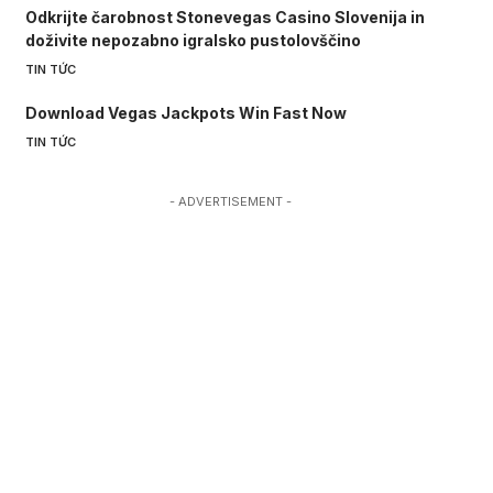
Odkrijte čarobnost Stonevegas Casino Slovenija in
doživite nepozabno igralsko pustolovščino
TIN TỨC
Download Vegas Jackpots Win Fast Now
TIN TỨC
- ADVERTISEMENT -