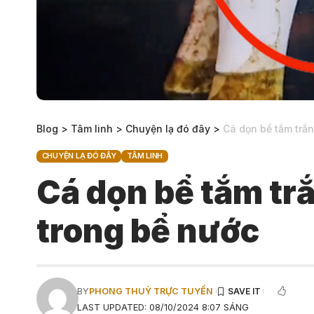
Blog
>
Tâm linh
>
Chuyện lạ đó đây
>
Cá dọn bể tắm trắn
CHUYỆN LẠ ĐÓ ĐÂY
TÂM LINH
Cá dọn bể tắm trắ
trong bể nước
BY
PHONG THUỶ TRỰC TUYẾN
LAST UPDATED: 08/10/2024 8:07 SÁNG